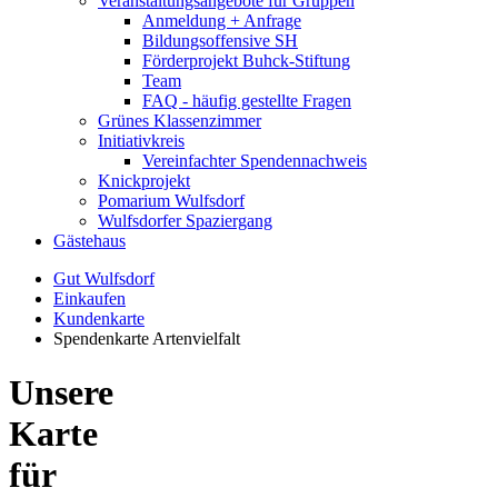
Veranstaltungsangebote für Gruppen
Anmeldung + Anfrage
Bildungsoffensive SH
Förderprojekt Buhck-Stiftung
Team
FAQ - häufig gestellte Fragen
Grünes Klassenzimmer
Initiativkreis
Vereinfachter Spendennachweis
Knickprojekt
Pomarium Wulfsdorf
Wulfsdorfer Spaziergang
Gästehaus
Gut Wulfsdorf
Einkaufen
Kundenkarte
Spendenkarte Artenvielfalt
Unsere
Karte
für