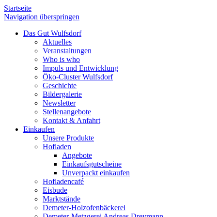
Startseite
Navigation überspringen
Das Gut Wulfsdorf
Aktuelles
Veranstaltungen
Who is who
Impuls und Entwicklung
Öko-Cluster Wulfsdorf
Geschichte
Bildergalerie
Newsletter
Stellenangebote
Kontakt & Anfahrt
Einkaufen
Unsere Produkte
Hofladen
Angebote
Einkaufsgutscheine
Unverpackt einkaufen
Hofladencafé
Eisbude
Marktstände
Demeter-Holzofenbäckerei
Demeter-Metzgerei Andreas Dreymann