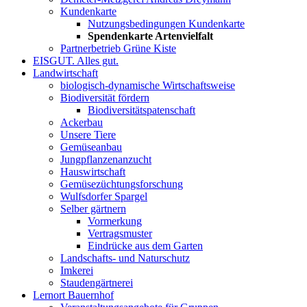
Kundenkarte
Nutzungsbedingungen Kundenkarte
Spendenkarte Artenvielfalt
Partnerbetrieb Grüne Kiste
EISGUT. Alles gut.
Landwirtschaft
biologisch-dynamische Wirtschaftsweise
Biodiversität fördern
Biodiversitätspatenschaft
Ackerbau
Unsere Tiere
Gemüseanbau
Jungpflanzenanzucht
Hauswirtschaft
Gemüsezüchtungsforschung
Wulfsdorfer Spargel
Selber gärtnern
Vormerkung
Vertragsmuster
Eindrücke aus dem Garten
Landschafts- und Naturschutz
Imkerei
Staudengärtnerei
Lernort Bauernhof