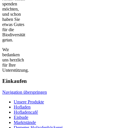
spenden
möchten,
und schon
haben Sie
etwas Gutes
für die
Biodiversität
getan.
Wir
bedanken
uns herzlich
für Ihre
Unterstützung.
Einkaufen
Navigation überspringen
Unsere Produkte
Hofladen
Hofladencafé
Eisbude
Marktstände
Demeter-Holzofenbäckerei