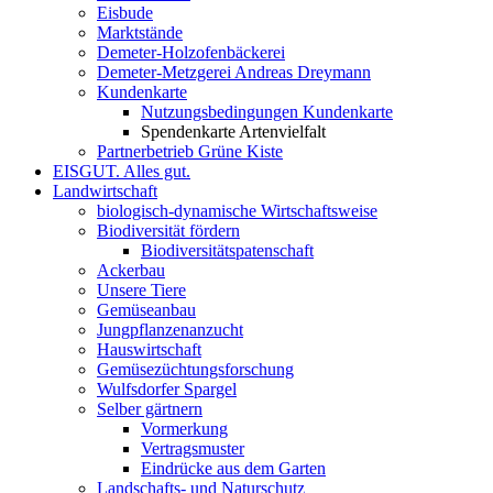
Eisbude
Marktstände
Demeter-Holzofenbäckerei
Demeter-Metzgerei Andreas Dreymann
Kundenkarte
Nutzungsbedingungen Kundenkarte
Spendenkarte Artenvielfalt
Partnerbetrieb Grüne Kiste
EISGUT. Alles gut.
Landwirtschaft
biologisch-dynamische Wirtschaftsweise
Biodiversität fördern
Biodiversitätspatenschaft
Ackerbau
Unsere Tiere
Gemüseanbau
Jungpflanzenanzucht
Hauswirtschaft
Gemüsezüchtungsforschung
Wulfsdorfer Spargel
Selber gärtnern
Vormerkung
Vertragsmuster
Eindrücke aus dem Garten
Landschafts- und Naturschutz