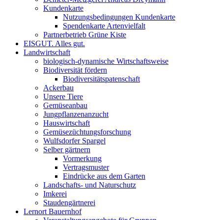
Kundenkarte
Nutzungsbedingungen Kundenkarte
Spendenkarte Artenvielfalt
Partnerbetrieb Grüne Kiste
EISGUT. Alles gut.
Landwirtschaft
biologisch-dynamische Wirtschaftsweise
Biodiversität fördern
Biodiversitätspatenschaft
Ackerbau
Unsere Tiere
Gemüseanbau
Jungpflanzenanzucht
Hauswirtschaft
Gemüsezüchtungsforschung
Wulfsdorfer Spargel
Selber gärtnern
Vormerkung
Vertragsmuster
Eindrücke aus dem Garten
Landschafts- und Naturschutz
Imkerei
Staudengärtnerei
Lernort Bauernhof