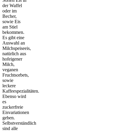
Sorten Eis in
der Waffel
oder im
Becher,
sowie Eis
am Stiel
bekommen.
Es gibt eine
Auswahl an
Milchspeiseeis,
natürlich aus
hofeigener
Milch,
veganen
Fruchtsorbets,
sowie
leckere
Kaffeespezialitäten.
Ebenso wird
es
zuckerfreie
Eisvariationen
geben.
Selbstverständlich
sind alle