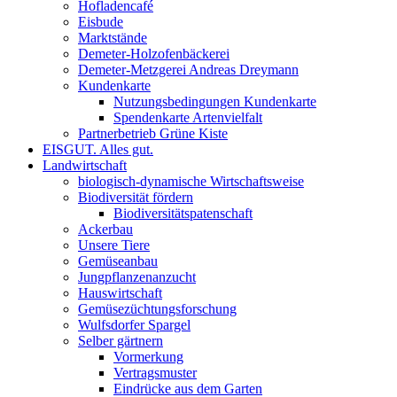
Hofladencafé
Eisbude
Marktstände
Demeter-Holzofenbäckerei
Demeter-Metzgerei Andreas Dreymann
Kundenkarte
Nutzungsbedingungen Kundenkarte
Spendenkarte Artenvielfalt
Partnerbetrieb Grüne Kiste
EISGUT. Alles gut.
Landwirtschaft
biologisch-dynamische Wirtschaftsweise
Biodiversität fördern
Biodiversitätspatenschaft
Ackerbau
Unsere Tiere
Gemüseanbau
Jungpflanzenanzucht
Hauswirtschaft
Gemüsezüchtungsforschung
Wulfsdorfer Spargel
Selber gärtnern
Vormerkung
Vertragsmuster
Eindrücke aus dem Garten