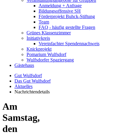
Veranstaltungsangebote für Gruppen
Anmeldung + Anfrage
Bildungsoffensive SH
Förderprojekt Buhck-Stiftung
Team
FAQ - häufig gestellte Fragen
Grünes Klassenzimmer
Initiativkreis
Vereinfachter Spendennachweis
Knickprojekt
Pomarium Wulfsdorf
Wulfsdorfer Spaziergang
Gästehaus
Gut Wulfsdorf
Das Gut Wulfsdorf
Aktuelles
Nachrichtendetails
Am
Samstag,
den