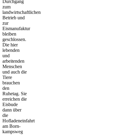
Durchgang
zum
landwirtschaftlichen
Betrieb und
zur
Eismanufaktur
bleiben
geschlossen.
Die hier
lebenden
und
arbeitenden
Menschen
und auch die
Tiere
brauchen
den
Ruhetag. Sie
erreichen die
Eisbude
dann über
die
Hofladeneinfahrt
am Born-
kampsweg