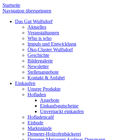
Startseite
Navigation überspringen
Das Gut Wulfsdorf
Aktuelles
Veranstaltungen
Who is who
Impuls und Entwicklung
Öko-Cluster Wulfsdorf
Geschichte
Bildergalerie
Newsletter
Stellenangebote
Kontakt & Anfahrt
Einkaufen
Unsere Produkte
Hofladen
Angebote
Einkaufsgutscheine
Unverpackt einkaufen
Hofladencafé
Eisbude
Marktstände
Demeter-Holzofenbäckerei
Demeter-Metzgerei Andreas Dreymann