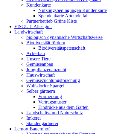
Kundenkarte
Nutzungsbedingungen Kundenkarte
Spendenkarte Artenvielfalt
Partnerbetrieb Grüne Kiste
EISGUT. Alles gut.
Landwirtschaft
biologisch-dynamische Wirtschaftsweise
Biodiversität fördern
Biodiversitätspatenschaft
Ackerbau
Unsere Tiere
Gemüseanbau
Jungpflanzenanzucht
Hauswirtschaft
Gemüsezüchtungsforschung
Wulfsdorfer Spargel
Selber gärtnern
Vormerkung
Vertragsmuster
Eindrücke aus dem Garten
Landschafts- und Naturschutz
Imkerei
Staudengärtnerei
Lernort Bauernhof