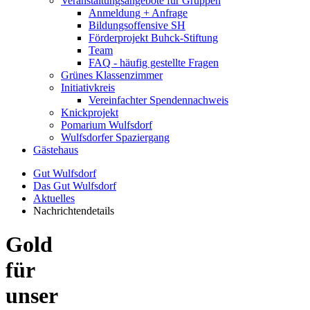
Veranstaltungsangebote für Gruppen
Anmeldung + Anfrage
Bildungsoffensive SH
Förderprojekt Buhck-Stiftung
Team
FAQ - häufig gestellte Fragen
Grünes Klassenzimmer
Initiativkreis
Vereinfachter Spendennachweis
Knickprojekt
Pomarium Wulfsdorf
Wulfsdorfer Spaziergang
Gästehaus
Gut Wulfsdorf
Das Gut Wulfsdorf
Aktuelles
Nachrichtendetails
Gold
für
unser