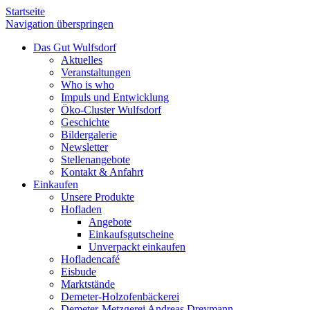
Startseite
Navigation überspringen
Das Gut Wulfsdorf
Aktuelles
Veranstaltungen
Who is who
Impuls und Entwicklung
Öko-Cluster Wulfsdorf
Geschichte
Bildergalerie
Newsletter
Stellenangebote
Kontakt & Anfahrt
Einkaufen
Unsere Produkte
Hofladen
Angebote
Einkaufsgutscheine
Unverpackt einkaufen
Hofladencafé
Eisbude
Marktstände
Demeter-Holzofenbäckerei
Demeter-Metzgerei Andreas Dreymann