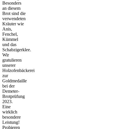
Besonders
an diesem
Brot sind die
verwendeten
Kräuter wie
Anis,
Fenchel,
Kümmel
und das
Schabzigerklee.
Wir
gratulieren
unserer
Holzofenbäckerei
zur
Goldmedaille
bei der
Demeter-
Brotprüfung
2023.
Eine
wirklich
besondere
Leistung!
Probieren