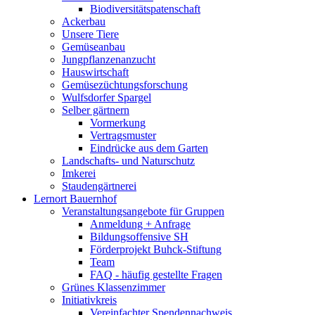
Biodiversitätspatenschaft
Ackerbau
Unsere Tiere
Gemüseanbau
Jungpflanzenanzucht
Hauswirtschaft
Gemüsezüchtungsforschung
Wulfsdorfer Spargel
Selber gärtnern
Vormerkung
Vertragsmuster
Eindrücke aus dem Garten
Landschafts- und Naturschutz
Imkerei
Staudengärtnerei
Lernort Bauernhof
Veranstaltungsangebote für Gruppen
Anmeldung + Anfrage
Bildungsoffensive SH
Förderprojekt Buhck-Stiftung
Team
FAQ - häufig gestellte Fragen
Grünes Klassenzimmer
Initiativkreis
Vereinfachter Spendennachweis