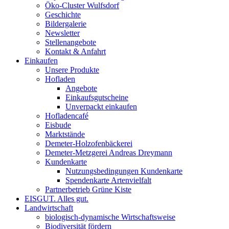
Öko-Cluster Wulfsdorf
Geschichte
Bildergalerie
Newsletter
Stellenangebote
Kontakt & Anfahrt
Einkaufen
Unsere Produkte
Hofladen
Angebote
Einkaufsgutscheine
Unverpackt einkaufen
Hofladencafé
Eisbude
Marktstände
Demeter-Holzofenbäckerei
Demeter-Metzgerei Andreas Dreymann
Kundenkarte
Nutzungsbedingungen Kundenkarte
Spendenkarte Artenvielfalt
Partnerbetrieb Grüne Kiste
EISGUT. Alles gut.
Landwirtschaft
biologisch-dynamische Wirtschaftsweise
Biodiversität fördern