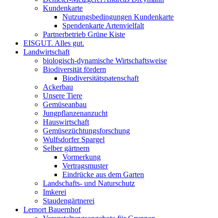
Kundenkarte
Nutzungsbedingungen Kundenkarte
Spendenkarte Artenvielfalt
Partnerbetrieb Grüne Kiste
EISGUT. Alles gut.
Landwirtschaft
biologisch-dynamische Wirtschaftsweise
Biodiversität fördern
Biodiversitätspatenschaft
Ackerbau
Unsere Tiere
Gemüseanbau
Jungpflanzenanzucht
Hauswirtschaft
Gemüsezüchtungsforschung
Wulfsdorfer Spargel
Selber gärtnern
Vormerkung
Vertragsmuster
Eindrücke aus dem Garten
Landschafts- und Naturschutz
Imkerei
Staudengärtnerei
Lernort Bauernhof