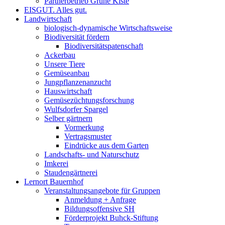
Partnerbetrieb Grüne Kiste
EISGUT. Alles gut.
Landwirtschaft
biologisch-dynamische Wirtschaftsweise
Biodiversität fördern
Biodiversitätspatenschaft
Ackerbau
Unsere Tiere
Gemüseanbau
Jungpflanzenanzucht
Hauswirtschaft
Gemüsezüchtungsforschung
Wulfsdorfer Spargel
Selber gärtnern
Vormerkung
Vertragsmuster
Eindrücke aus dem Garten
Landschafts- und Naturschutz
Imkerei
Staudengärtnerei
Lernort Bauernhof
Veranstaltungsangebote für Gruppen
Anmeldung + Anfrage
Bildungsoffensive SH
Förderprojekt Buhck-Stiftung