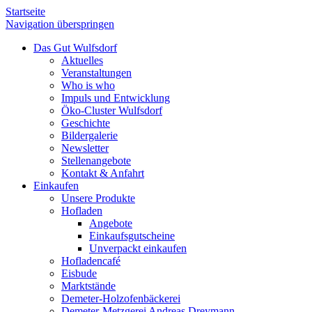
Startseite
Navigation überspringen
Das Gut Wulfsdorf
Aktuelles
Veranstaltungen
Who is who
Impuls und Entwicklung
Öko-Cluster Wulfsdorf
Geschichte
Bildergalerie
Newsletter
Stellenangebote
Kontakt & Anfahrt
Einkaufen
Unsere Produkte
Hofladen
Angebote
Einkaufsgutscheine
Unverpackt einkaufen
Hofladencafé
Eisbude
Marktstände
Demeter-Holzofenbäckerei
Demeter-Metzgerei Andreas Dreymann