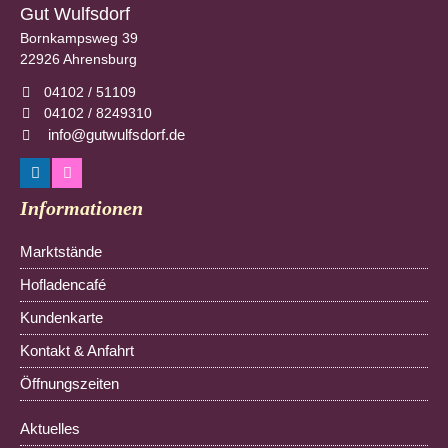
Gut Wulfsdorf
Bornkampsweg 39
22926
Ahrensburg
04102 / 51109
04102 / 8249310
info@gutwulfsdorf.de
Informationen
Navigation
Marktstände
überspringen
Hofladencafé
Kundenkarte
Kontakt & Anfahrt
Öffnungszeiten
Navigation
Aktuelles