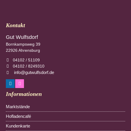
Kontakt
Gut Wulfsdorf
Bornkampsweg 39
22926
Ahrensburg
04102 / 51109
04102 / 8249310
info@gutwulfsdorf.de
Informationen
Navigation
Marktstände
überspringen
Hofladencafé
Kundenkarte