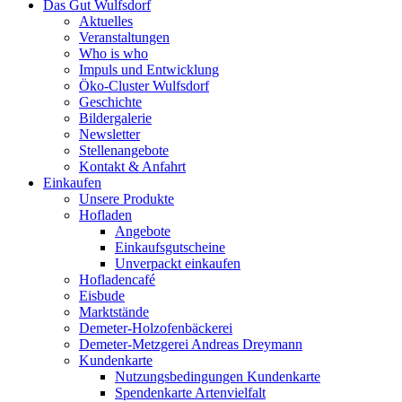
Das Gut Wulfsdorf
Aktuelles
Veranstaltungen
Who is who
Impuls und Entwicklung
Öko-Cluster Wulfsdorf
Geschichte
Bildergalerie
Newsletter
Stellenangebote
Kontakt & Anfahrt
Einkaufen
Unsere Produkte
Hofladen
Angebote
Einkaufsgutscheine
Unverpackt einkaufen
Hofladencafé
Eisbude
Marktstände
Demeter-Holzofenbäckerei
Demeter-Metzgerei Andreas Dreymann
Kundenkarte
Nutzungsbedingungen Kundenkarte
Spendenkarte Artenvielfalt