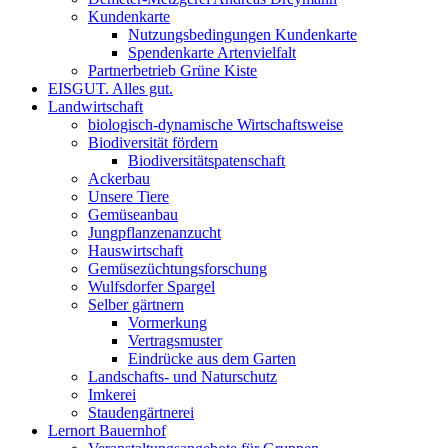
Kundenkarte
Nutzungsbedingungen Kundenkarte
Spendenkarte Artenvielfalt
Partnerbetrieb Grüne Kiste
EISGUT. Alles gut.
Landwirtschaft
biologisch-dynamische Wirtschaftsweise
Biodiversität fördern
Biodiversitätspatenschaft
Ackerbau
Unsere Tiere
Gemüseanbau
Jungpflanzenanzucht
Hauswirtschaft
Gemüsezüchtungsforschung
Wulfsdorfer Spargel
Selber gärtnern
Vormerkung
Vertragsmuster
Eindrücke aus dem Garten
Landschafts- und Naturschutz
Imkerei
Staudengärtnerei
Lernort Bauernhof