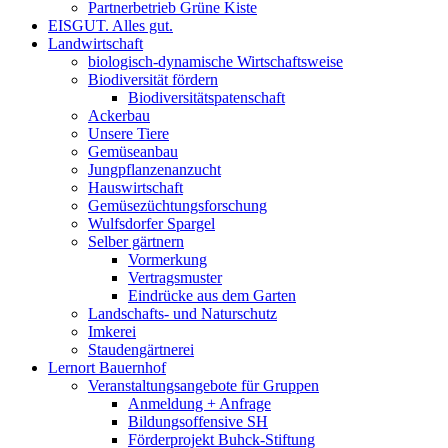
Partnerbetrieb Grüne Kiste
EISGUT. Alles gut.
Landwirtschaft
biologisch-dynamische Wirtschaftsweise
Biodiversität fördern
Biodiversitätspatenschaft
Ackerbau
Unsere Tiere
Gemüseanbau
Jungpflanzenanzucht
Hauswirtschaft
Gemüsezüchtungsforschung
Wulfsdorfer Spargel
Selber gärtnern
Vormerkung
Vertragsmuster
Eindrücke aus dem Garten
Landschafts- und Naturschutz
Imkerei
Staudengärtnerei
Lernort Bauernhof
Veranstaltungsangebote für Gruppen
Anmeldung + Anfrage
Bildungsoffensive SH
Förderprojekt Buhck-Stiftung