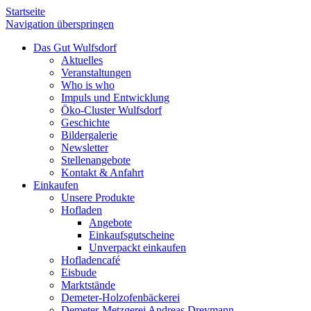
Startseite
Navigation überspringen
Das Gut Wulfsdorf
Aktuelles
Veranstaltungen
Who is who
Impuls und Entwicklung
Öko-Cluster Wulfsdorf
Geschichte
Bildergalerie
Newsletter
Stellenangebote
Kontakt & Anfahrt
Einkaufen
Unsere Produkte
Hofladen
Angebote
Einkaufsgutscheine
Unverpackt einkaufen
Hofladencafé
Eisbude
Marktstände
Demeter-Holzofenbäckerei
Demeter-Metzgerei Andreas Dreymann