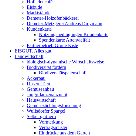
Hofladencafé
Eisbude
Marktstände
Demeter-Holzofenbäckerei
Demeter-Metzgerei Andreas Dreymann
Kundenkarte
Nutzungsbedingungen Kundenkarte
Spendenkarte Artenvielfalt
Partnerbetrieb Grüne Kiste
EISGUT. Alles gut.
Landwirtschaft
biologisch-dynamische Wirtschaftsweise
Biodiversität fördern
Biodiversitätspatenschaft
Ackerbau
Unsere Tiere
Gemüseanbau
Jungpflanzenanzucht
Hauswirtschaft
Gemüsezüchtungsforschung
Wulfsdorfer Spargel
Selber gärtnern
Vormerkung
Vertragsmuster
Eindrücke aus dem Garten