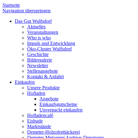
Startseite
Navigation überspringen
Das Gut Wulfsdorf
Aktuelles
Veranstaltungen
Who is who
Impuls und Entwicklung
Öko-Cluster Wulfsdorf
Geschichte
Bildergalerie
Newsletter
Stellenangebote
Kontakt & Anfahrt
Einkaufen
Unsere Produkte
Hofladen
Angebote
Einkaufsgutscheine
Unverpackt einkaufen
Hofladencafé
Eisbude
Marktstände
Demeter-Holzofenbäckerei
Demeter-Metzgerei Andreas Dreymann