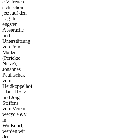
e.V. freuen
sich schon
jetzt auf den
Tag. In
engster
Absprache
und
Unterstützung
von Frank
Müller
(Perfekte
Netze),
Johannes
Paulitschek
vom
Heidkoppelhof
, Jana Holtz
und Jörg
Steffens
vom Verein
wecycle e.V.
in
Wulfsdorf,
werden wir
den