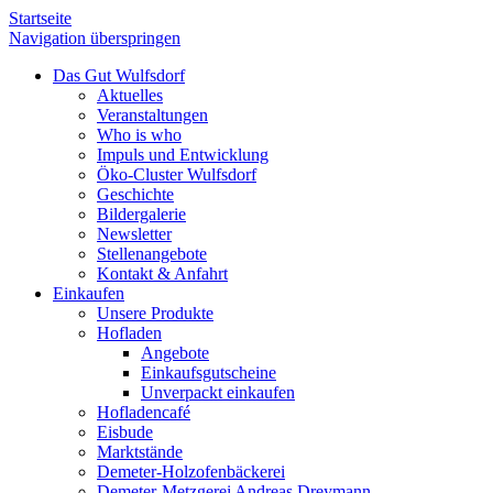
Startseite
Navigation überspringen
Das Gut Wulfsdorf
Aktuelles
Veranstaltungen
Who is who
Impuls und Entwicklung
Öko-Cluster Wulfsdorf
Geschichte
Bildergalerie
Newsletter
Stellenangebote
Kontakt & Anfahrt
Einkaufen
Unsere Produkte
Hofladen
Angebote
Einkaufsgutscheine
Unverpackt einkaufen
Hofladencafé
Eisbude
Marktstände
Demeter-Holzofenbäckerei
Demeter-Metzgerei Andreas Dreymann