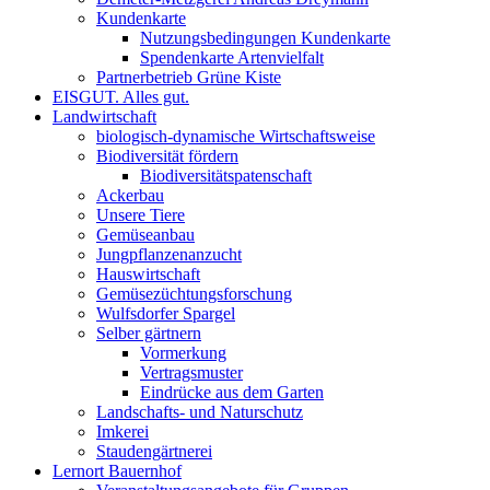
Kundenkarte
Nutzungsbedingungen Kundenkarte
Spendenkarte Artenvielfalt
Partnerbetrieb Grüne Kiste
EISGUT. Alles gut.
Landwirtschaft
biologisch-dynamische Wirtschaftsweise
Biodiversität fördern
Biodiversitätspatenschaft
Ackerbau
Unsere Tiere
Gemüseanbau
Jungpflanzenanzucht
Hauswirtschaft
Gemüsezüchtungsforschung
Wulfsdorfer Spargel
Selber gärtnern
Vormerkung
Vertragsmuster
Eindrücke aus dem Garten
Landschafts- und Naturschutz
Imkerei
Staudengärtnerei
Lernort Bauernhof