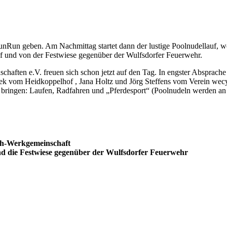
nRun geben. Am Nachmittag startet dann der lustige Poolnudellauf, wo
 und von der Festwiese gegenüber der Wulfsdorfer Feuerwehr.
ften e.V. freuen sich schon jetzt auf den Tag. In engster Absprache
hek vom Heidkoppelhof , Jana Holtz und Jörg Steffens vom Verein wecy
t bringen: Laufen, Radfahren und „Pferdesport“ (Poolnudeln werden a
ch-Werkgemeinschaft
d die Festwiese gegenüber der Wulfsdorfer Feuerwehr