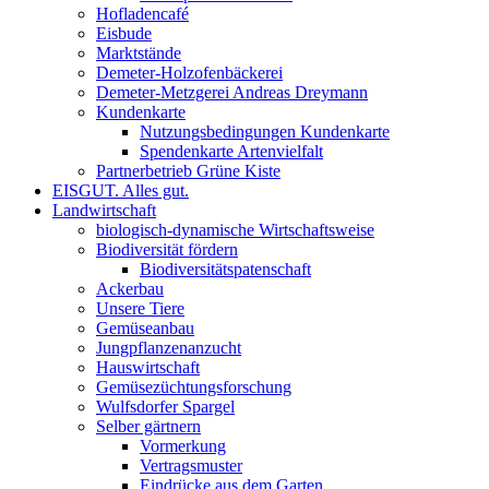
Hofladencafé
Eisbude
Marktstände
Demeter-Holzofenbäckerei
Demeter-Metzgerei Andreas Dreymann
Kundenkarte
Nutzungsbedingungen Kundenkarte
Spendenkarte Artenvielfalt
Partnerbetrieb Grüne Kiste
EISGUT. Alles gut.
Landwirtschaft
biologisch-dynamische Wirtschaftsweise
Biodiversität fördern
Biodiversitätspatenschaft
Ackerbau
Unsere Tiere
Gemüseanbau
Jungpflanzenanzucht
Hauswirtschaft
Gemüsezüchtungsforschung
Wulfsdorfer Spargel
Selber gärtnern
Vormerkung
Vertragsmuster
Eindrücke aus dem Garten