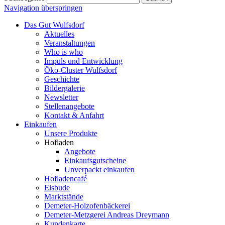
Navigation überspringen
Das Gut Wulfsdorf
Aktuelles
Veranstaltungen
Who is who
Impuls und Entwicklung
Öko-Cluster Wulfsdorf
Geschichte
Bildergalerie
Newsletter
Stellenangebote
Kontakt & Anfahrt
Einkaufen
Unsere Produkte
Hofladen
Angebote
Einkaufsgutscheine
Unverpackt einkaufen
Hofladencafé
Eisbude
Marktstände
Demeter-Holzofenbäckerei
Demeter-Metzgerei Andreas Dreymann
Kundenkarte