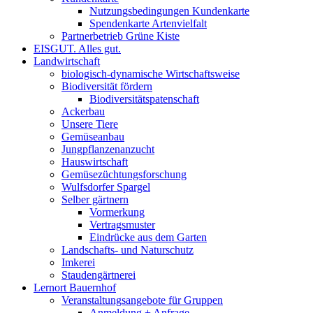
Nutzungsbedingungen Kundenkarte
Spendenkarte Artenvielfalt
Partnerbetrieb Grüne Kiste
EISGUT. Alles gut.
Landwirtschaft
biologisch-dynamische Wirtschaftsweise
Biodiversität fördern
Biodiversitätspatenschaft
Ackerbau
Unsere Tiere
Gemüseanbau
Jungpflanzenanzucht
Hauswirtschaft
Gemüsezüchtungsforschung
Wulfsdorfer Spargel
Selber gärtnern
Vormerkung
Vertragsmuster
Eindrücke aus dem Garten
Landschafts- und Naturschutz
Imkerei
Staudengärtnerei
Lernort Bauernhof
Veranstaltungsangebote für Gruppen
Anmeldung + Anfrage