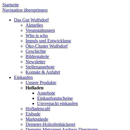
Startseite
Navigation überspringen
Das Gut Wulfsdorf
Aktuelles
Veranstaltungen
Who is who
Impuls und Entwicklung
Öko-Cluster Wulfsdorf
Geschichte
Bildergalerie
Newsletter
Stellenangebote
Kontakt & Anfahrt
Einkaufen
Unsere Produkte
Hofladen
Angebote
Einkaufsgutscheine
Unverpackt einkaufen
Hofladencafé
Eisbude
Marktstände
Demeter-Holzofenbäckerei
Demeter-Metzgerei Andreas Dreymann