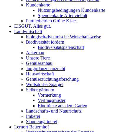
Kundenkarte
Nutzungsbedingungen Kundenkarte
Spendenkarte Artenvielfalt
Partnerbetrieb Grüne Kiste
EISGUT. Alles gut.
Landwirtschaft
biologisch-dynamische Wirtschaftsweise
Biodiversität fördern
Biodiversitätspatenschaft
Ackerbau
Unsere Tiere
Gemüseanbau
Jungpflanzenanzucht
Hauswirtschaft
Gemüsezüchtungsforschung
Wulfsdorfer Spargel
Selber gärtnern
Vormerkung
Vertragsmuster
Eindrücke aus dem Garten
Landschafts- und Naturschutz
Imkerei
Staudengärtnerei
Lernort Bauernhof