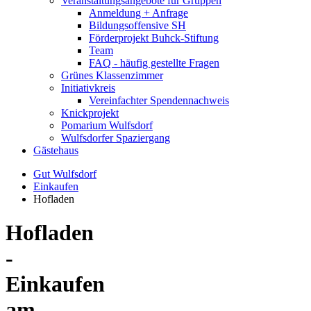
Veranstaltungsangebote für Gruppen
Anmeldung + Anfrage
Bildungsoffensive SH
Förderprojekt Buhck-Stiftung
Team
FAQ - häufig gestellte Fragen
Grünes Klassenzimmer
Initiativkreis
Vereinfachter Spendennachweis
Knickprojekt
Pomarium Wulfsdorf
Wulfsdorfer Spaziergang
Gästehaus
Gut Wulfsdorf
Einkaufen
Hofladen
Hofladen
-
Einkaufen
am